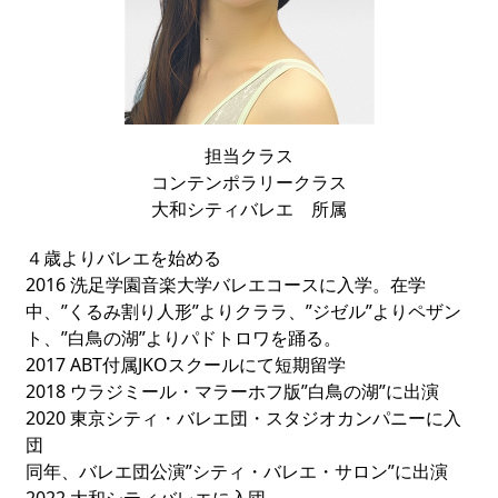
担当クラス
コンテンポラリークラス
大和シティバレエ 所属
４歳よりバレエを始める
2016 洗足学園音楽大学バレエコースに入学。在学
中、”くるみ割り人形”よりクララ、”ジゼル”よりペザン
ト、”白鳥の湖”よりパドトロワを踊る。
2017 ABT付属JKOスクールにて短期留学
2018 ウラジミール・マラーホフ版”白鳥の湖”に出演
2020 東京シティ・バレエ団・スタジオカンパニーに入
団
同年、バレエ団公演”シティ・バレエ・サロン”に出演
2022 大和シティバレエに入団