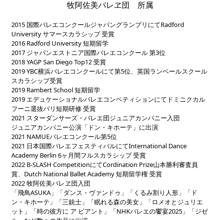
牧阿佐美バレヱ団 所属
2015 国際バレエコンクールジャパングランプリにてRadford
University サマースカラシップ 受賞
2016 Radford University 短期留学
2017 ジャパンエストニア国際バレエコンクール 第3位
2018 YAGP San Diego Top12 受賞
2019 YBC横浜バレエコンクールにて第5位、英国ランベールスクール
スカラシップ受賞
2019 Rambert School 短期留学
2019 エデュケーショナルバレエコンペティションにてドミニクカル
フーニ選抜パリ短期研修 受賞
2021 スターダンサーズ・バレエ団ジュニアカンパニー入団
ジュニアカンパニー公演「ドン・キホーテ」に出演
2021 NAMUEバレエコンクール第5位
2021 日本国際バレエフェスティバルにてInternational Dance
Academy Berlin 6ヶ月間フルスカラシップ 受賞
2022 B-SLASH CompetitionにてCordination Prize山本勝利審査員
賞、Dutch National Ballet Academy 短期留学権 受賞
2022 牧阿佐美バレヱ団入団
「飛鳥ASUKA」「ダンス・ヴァンドゥ」「くるみ割り人形」「ド
ン・キホーテ」「三銃士」「眠れる森の美女」「ロメオとジュリエ
ット」「時の彼方に ア ビアント」「NHKバレエの饗宴2025」「ジゼ