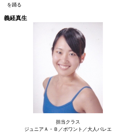
を踊る
義経真生
担当クラス
ジュニアＡ・Ｂ／ポワント／大人バレエ