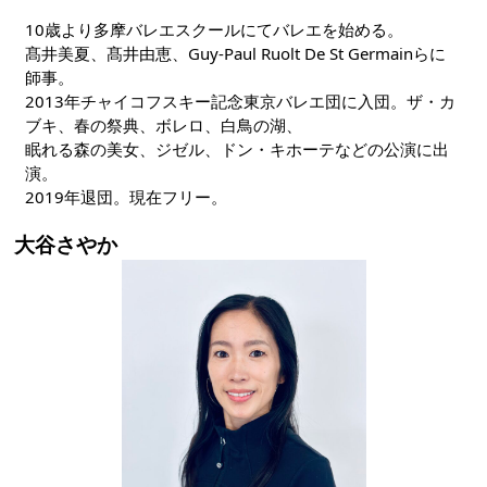
10歳より多摩バレエスクールにてバレエを始める。
髙井美夏、髙井由恵、Guy-Paul Ruolt De St Germainらに
師事。
2013年チャイコフスキー記念東京バレエ団に入団。ザ・カ
ブキ、春の祭典、ボレロ、白鳥の湖、
眠れる森の美女、ジゼル、ドン・キホーテなどの公演に出
演。
2019年退団。現在フリー。
大谷さやか