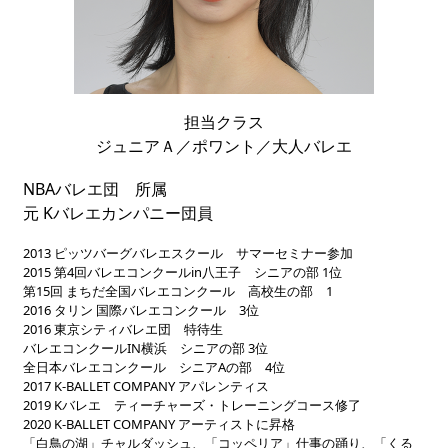
担当クラス
ジュニアＡ／ポワント／大人バレエ
NBAバレエ団 所属
元 Kバレエカンパニー団員
2013 ピッツバーグバレエスクール サマーセミナー参加
2015 第4回バレエコンクールin八王子 シニアの部 1位
第15回 まちだ全国バレエコンクール 高校生の部 1
2016 タリン 国際バレエコンクール 3位
2016 東京シティバレエ団 特待生
バレエコンクールIN横浜 シニアの部 3位
全日本バレエコンクール シニアAの部 4位
2017 K-BALLET COMPANY アパレンティス
2019 Kバレエ ティーチャーズ・トレーニングコース修了
2020 K-BALLET COMPANY アーティストに昇格
「白鳥の湖」チャルダッシュ、「コッペリア」仕事の踊り、「くる