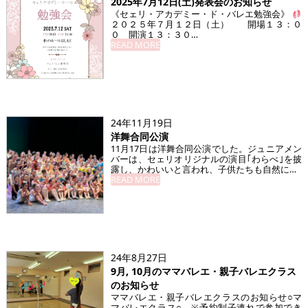
2025年7月12日(土)発表会のお知らせ
⁡《セェリ・アカデミー・ド・バレエ勉強会》
２０２５年７月１２日（土） 開場１３：０
０ 開演１３：３０⁡…
READ MORE
24年11月19日
洋舞合同公演
11月17日は洋舞合同公演でした。ジュニアメン
バーは、セェリオリジナルの演目｢わらべ｣を披
露し、かわいいと言われ、子供たちも自然に…
READ MORE
24年8月27日
9月, 10月のママバレエ・親子バレエクラス
のお知らせ
ママバレエ・親子バレエクラスのお知らせ○マ
マバレエクラス○ ※予約制子連れで参加でき